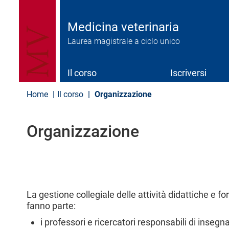
S
a
l
Medicina veterinaria
t
Laurea magistrale a ciclo unico
a
a
l
c
Il corso
Iscriversi
o
n
Home
Il corso
Organizzazione
t
e
n
Organizzazione
u
t
o
p
r
i
n
La gestione collegiale delle attività didattiche e fo
c
fanno parte:
i
p
i professori e ricercatori responsabili di insegn
a