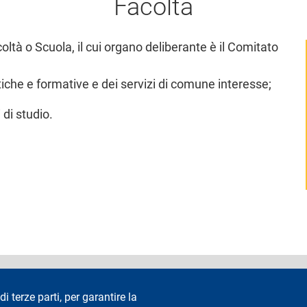
Facoltà
ltà o Scuola, il cui organo deliberante è il Comitato
tiche e formative e dei servizi di comune interesse;
 di studio.
accessibilità
Privacy e cookie
Cookie settings
Note legali
Re
di terze parti, per garantire la