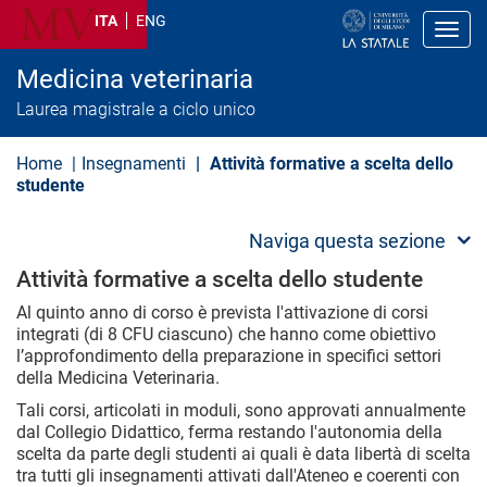
S
ITA
ENG
a
Toggl
l
t
Medicina veterinaria
a
a
Laurea magistrale a ciclo unico
l
c
o
Home
Insegnamenti
Attività formative a scelta dello
n
studente
t
e
n
Naviga questa sezione
u
t
Attività formative a scelta dello studente
o
p
Al quinto anno di corso è prevista l'attivazione di corsi
r
integrati (di 8 CFU ciascuno) che hanno come obiettivo
i
l’approfondimento della preparazione in specifici settori
n
della Medicina Veterinaria.
c
i
Tali corsi, articolati in moduli, sono approvati annualmente
p
dal Collegio Didattico, ferma restando l'autonomia della
a
l
scelta da parte degli studenti ai quali è data libertà di scelta
e
tra tutti gli insegnamenti attivati dall'Ateneo e coerenti con